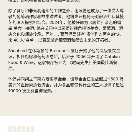
播出，该电视台曾获得两项孤星艾美奖。.
除了餐厅和非营利组织的工作之外，谢泼德还成为了一位受人尊
敬的葡萄酒作家和故事讲述者，他将烹饪视角与对酿酒师及其技
艺的深入探索相结合。2024年，他被任命为《厨师》杂志的编
辑
美食与美酒
, 他在节目中以厨师的视角报道美食、葡萄酒、酒
店文化和师徒传承。同年，,
葡萄酒爱好者
将他列入著名的“未
来 40 人”名单，以表彰塑造葡萄酒和餐饮未来的开拓者。
Shepherd 在休斯顿的 Brennan's 餐厅开始了他的高级餐饮生
涯，担任厨房和葡萄酒总监，后来于 2006 年开设了 Catalan
Food & Wine，这家餐厅被评为
《时尚先生》
美国最佳新餐
厅。
他还共同创立了南方烟雾基金会，该基金会已发放超过 1560 万
美元的直接紧急救济金，并为食品和饮料行业的工人提供了超过
10000 次免费咨询服务。.