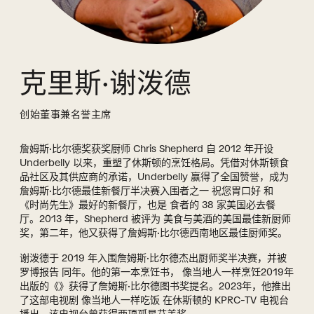
克里斯·谢泼德
创始董事兼名誉主席
詹姆斯·比尔德奖获奖厨师 Chris Shepherd 自 2012 年开设
Underbelly 以来，重塑了休斯顿的烹饪格局。凭借对休斯顿食
品社区及其供应商的承诺，Underbelly 赢得了全国赞誉，成为
詹姆斯·比尔德最佳新餐厅半决赛入围者之一
祝您胃口好
和
《时尚先生》
最好的新餐厅，也是
食者
的 38 家美国必去餐
厅。2013 年，Shepherd 被评为
美食与美酒
的美国最佳新厨师
奖，第二年，他又获得了詹姆斯·比尔德西南地区最佳厨师奖。
谢泼德于 2019 年入围詹姆斯·比尔德杰出厨师奖半决赛，并被
罗博报告
同年。他的第一本烹饪书，
像当地人一样烹饪
2019年
出版的《》获得了詹姆斯·比尔德图书奖提名。2023年，他推出
了这部电视剧
像当地人一样吃饭
在休斯顿的 KPRC-TV 电视台